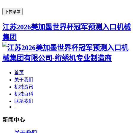
下拉菜单
江苏2026美加墨世界杯冠军预测入口机械
集团
首页
关于我们
机械资讯
机械百科
联系我们
新闻中心